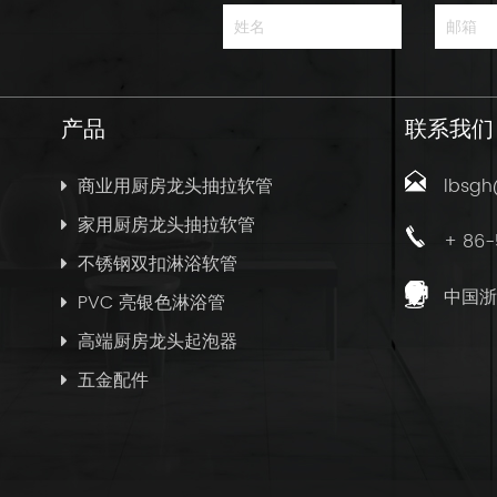
产品
联系我们
商业用厨房龙头抽拉软管
lbsg
家用厨房龙头抽拉软管
+ 86-
不锈钢双扣淋浴软管
中国浙
PVC 亮银色淋浴管
高端厨房龙头起泡器
五金配件