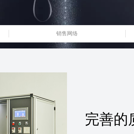
销售网络
完善的