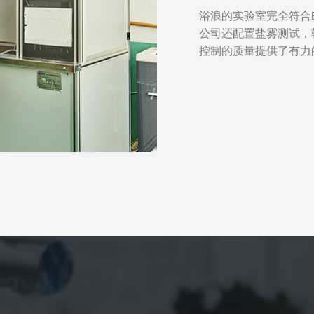
浴浪的实验室完全符合E
公司还配置盐雾测试，
控制的质量提供了有力